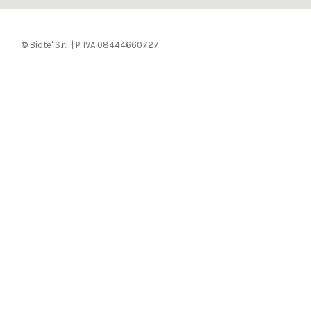
© Biote' S.r.l. | P. IVA 08444660727